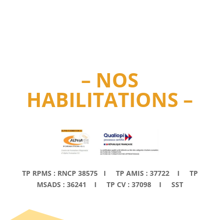
–
NOS
HABILITATIONS
–
TP RPMS :
RNCP 38575
I TP AMIS :
37722
I TP
MSADS :
36241
I TP CV :
37098
I SST