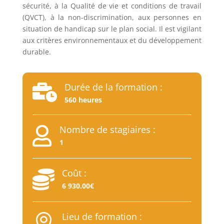
sécurité, à la Qualité de vie et conditions de travail
(QVCT), à la non-discrimination, aux personnes en
situation de handicap sur le plan social. Il est vigilant
aux critères environnementaux et du développement
durable.
Durée de la formation :

560 heures
Nombre de stagiaires :

1
Coût :

6 930.00€
Lieu de formation :
