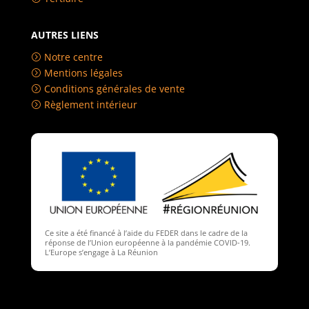
AUTRES LIENS
Notre centre
=
Mentions légales
=
Conditions générales de vente
=
Règlement intérieur
=
Ce site a été financé à l’aide du FEDER dans le cadre de la
réponse de l’Union européenne à la pandémie COVID-19.
L’Europe s’engage à La Réunion