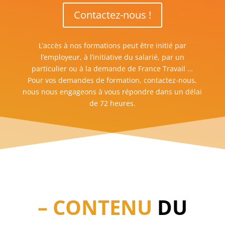
Contactez-nous !
L’accès à nos formations peut être initié par
l’employeur, à l’initiative du salarié, par un
particulier ou à la demande de France Travail …
Pour vos demandes de formation, contactez-nous,
nous nous engageons à vous répondre dans un délai
de 72 heures.
– CONTENU
DU